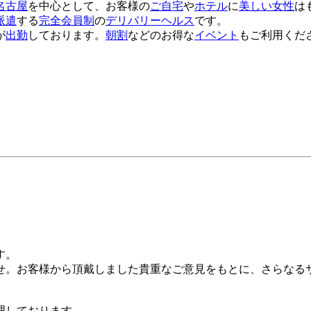
名古屋
を中心として、お客様の
ご自宅
や
ホテル
に
美しい女性
は
派遣
する
完全会員制
の
デリバリーヘルス
です。
が
出勤
しております。
朝割
などのお得な
イベント
もご利用くだ
す。
せ。お客様から頂戴しました貴重なご意見をもとに、さらなる
理しております。