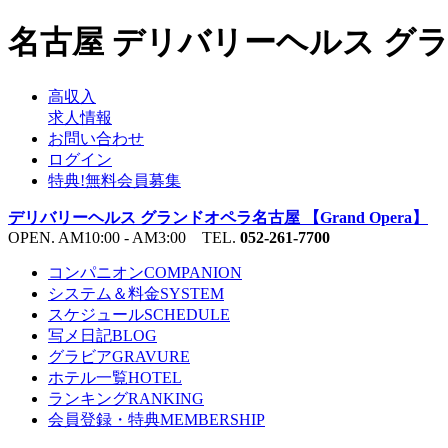
名古屋 デリバリーヘルス グラン
高収入
求人情報
お問い合わせ
ログイン
特典!無料会員募集
デリバリーヘルス グランドオペラ名古屋 【Grand Opera】
OPEN. AM10:00 - AM3:00 TEL.
052-261-7700
コンパニオン
COMPANION
システム＆料金
SYSTEM
スケジュール
SCHEDULE
写メ日記
BLOG
グラビア
GRAVURE
ホテル一覧
HOTEL
ランキング
RANKING
会員登録・特典
MEMBERSHIP