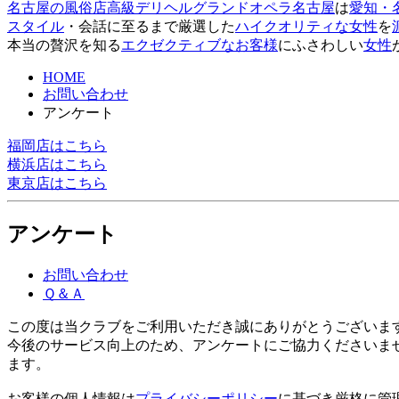
名古屋の風俗店
高級デリヘル
グランドオペラ名古屋
は
愛知・
スタイル
・会話に至るまで厳選した
ハイクオリティな女性
を
本当の贅沢を知る
エクゼクティブなお客様
にふさわしい
女性
HOME
お問い合わせ
アンケート
福岡店はこちら
横浜店はこちら
東京店はこちら
アンケート
お問い合わせ
Ｑ＆Ａ
この度は当クラブをご利用いただき誠にありがとうございま
今後のサービス向上のため、アンケートにご協力くださいま
ます。
お客様の個人情報は
プライバシーポリシー
に基づき厳格に管