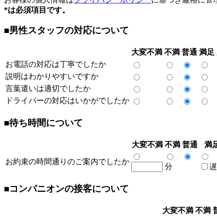
*は必須項目です。
■男性スタッフの対応について
大変不満
不満
普通
満足
お電話の対応は丁寧でしたか
説明はわかりやすいですか
言葉遣いは適切でしたか
ドライバーの対応はいかがでしたか
■待ち時間について
大変不満
不満
普通
満
お約束の時間通りのご案内でしたか
分
遅
■コンパニオンの接客について
大変不満
不満